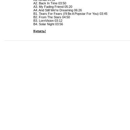
A2. Back In Time 03:50
A3. My Fading Friend 05:20
A4. And Still We're Dreaming 06:26
B1. Tears For Fears (I'll Be A Popstar For You) 03:45
B2. From The Stars 04:50
B3. LornVision 03:12
B4. Solar Night 03:56
Купить!