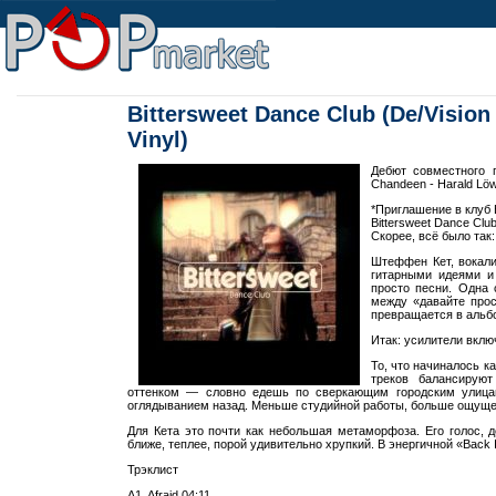
Bittersweet Dance Club (De/Vision
Vinyl)
Дебют совместного п
Chandeen - Harald Löw
*Приглашение в клуб B
Bittersweet Dance Clu
Скорее, всё было так
Штеффен Кет, вокали
гитарными идеями и
просто песни. Одна 
между «давайте прос
превращается в альб
Итак: усилители вклю
То, что начиналось к
треков балансирую
оттенком — словно едешь по сверкающим городским улица
оглядыванием назад. Меньше студийной работы, больше ощущен
Для Кета это почти как небольшая метаморфоза. Его голос, 
ближе, теплее, порой удивительно хрупкий. В энергичной «Back I
Трэклист
A1. Afraid 04:11