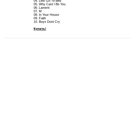
04. Lets Go To Bed
05. Why Cant I Be You
06. Lament
07. M
08. In Your House
09. Faith
10. Boys Dont Cry
Купить!