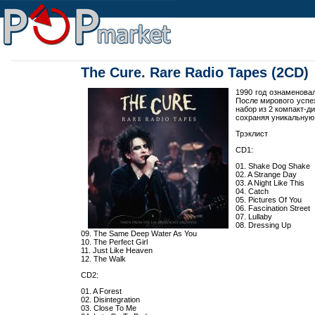
The Cure. Rare Radio Tapes (2CD)
1990 год ознаменова
После мирового успе
набор из 2 компакт-д
сохраняя уникальную
Трэклист
CD1:
01. Shake Dog Shake
02. A Strange Day
03. A Night Like This
04. Catch
05. Pictures Of You
06. Fascination Street
07. Lullaby
08. Dressing Up
09. The Same Deep Water As You
10. The Perfect Girl
11. Just Like Heaven
12. The Walk
CD2:
01. A Forest
02. Disintegration
03. Close To Me