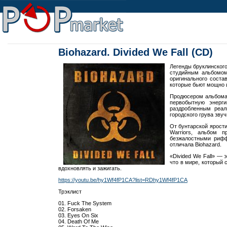
Biohazard. Divided We Fall (CD)
Легенды бруклинского
студийным альбомом
оригинального соста
которые бьют мощно и
Продюсером альбома D
первобытную энерги
раздробленным реал
городского грува зву
От бунтарской ярости
Warriors, альбом 
безжалостными рифф
отличала Biohazard.
«Divided We Fall» — 
что в мире, который
вдохновлять и зажигать.
https://youtu.be/hy1Wf4fP1CA?list=RDhy1Wf4fP1CA
Трэклист
01. Fuck The System
02. Forsaken
03. Eyes On Six
04. Death Of Me