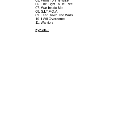
05. Word To The Wise
06. The Fight To Be Free
07. War Inside Me
08. S.I.T.F.O.A.
09. Tear Down The Walls
10. I Will Overcome
11. Warriors
Купить!