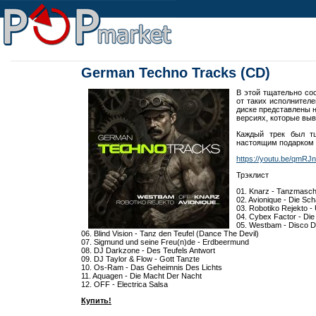
German Techno Tracks (CD)
В этой тщательно со
от таких исполнителей
диске представлены н
версиях, которые выв
Каждый трек был тщ
настоящим подарком к
https://youtu.be/qmR
Трэклист
01. Knarz - Tanzmasch
02. Avionique - Die Sc
03. Robotiko Rejekto - 
04. Cybex Factor - Di
05. Westbam - Disco D
06. Blind Vision - Tanz den Teufel (Dance The Devil)
07. Sigmund und seine Freu(n)de - Erdbeermund
08. DJ Darkzone - Des Teufels Antwort
09. DJ Taylor & Flow - Gott Tanzte
10. Os-Ram - Das Geheimnis Des Lichts
11. Aquagen - Die Macht Der Nacht
12. OFF - Electrica Salsa
Купить!