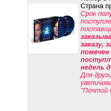
Страна п
Срок пол
поступле
поставщ
заказыв
заказу, 
помечен 
поступл
недель д
Для друг
увеличив
"Почтой 