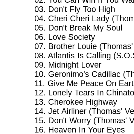
02. You Can Win If You Wa
03. Don't Fly Too High
04. Cheri Cheri Lady (Thom
05. Don't Break My Soul
06. Love Society
07. Brother Louie (Thomas'
08. Atlantis Is Calling (S.
09. Midnight Lover
10. Geronimo's Cadillac (T
11. Give Me Peace On Eart
12. Lonely Tears In Chinat
13. Cherokee Highway
14. Jet Airliner (Thomas' Ve
15. Don't Worry (Thomas' V
16. Heaven In Your Eyes