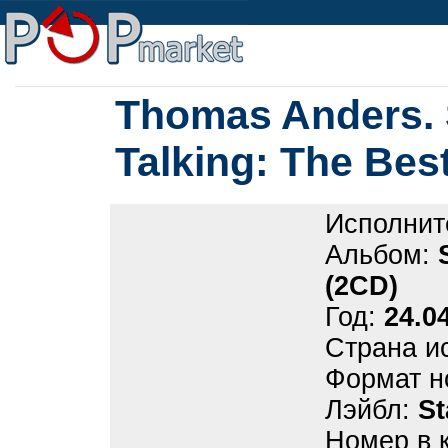
Thomas Anders.
Talking: The Bes
Исполнит
Альбом:
(2CD)
Год:
24.0
Страна и
Формат н
Лэйбл:
St
Номер в 