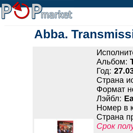
Abba. Transmiss
Исполнит
Альбом:
Год:
27.0
Страна и
Формат н
Лэйбл:
Ea
Номер в 
Страна п
Срок пол