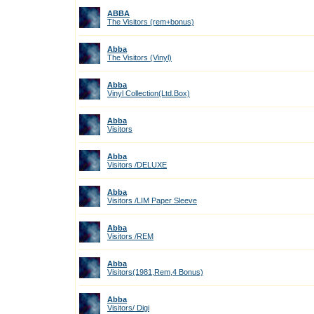
ABBA
The Visitors (rem+bonus)
Abba
The Visitors (Vinyl)
Abba
Vinyl Collection(Ltd.Box)
Abba
Visitors
Abba
Visitors /DELUXE
Abba
Visitors /LIM Paper Sleeve
Abba
Visitors /REM
Abba
Visitors(1981,Rem,4 Bonus)
Abba
Visitors/ Digi