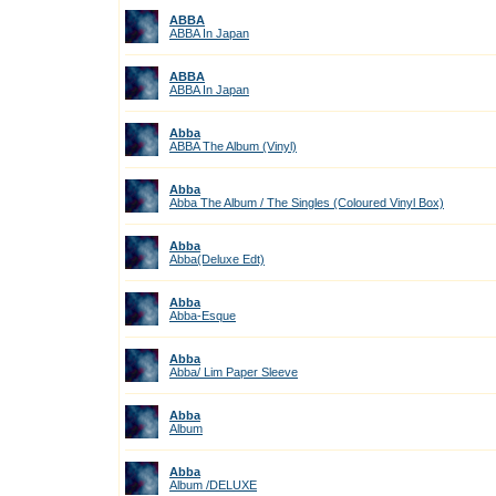
ABBA
ABBA In Japan
ABBA
ABBA In Japan
Abba
ABBA The Album (Vinyl)
Abba
Abba The Album / The Singles (Coloured Vinyl Box)
Abba
Abba(Deluxe Edt)
Abba
Abba-Esque
Abba
Abba/ Lim Paper Sleeve
Abba
Album
Abba
Album /DELUXE