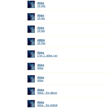
Abba
18 Hits
Abba
18 hits
Abba
18 hits
ABBA
18 Hits
Abba
2 for 1: abba / arr
Abba
Abba
Abba
Abba
Abba
Abba - the album
Abba
Abba - the definiti