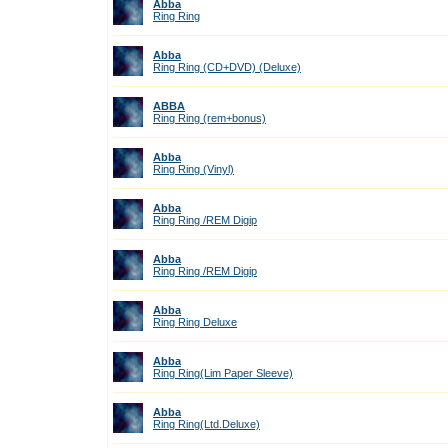
Abba
Ring Ring
Abba
Ring Ring (CD+DVD) (Deluxe)
ABBA
Ring Ring (rem+bonus)
Abba
Ring Ring (Vinyl)
Abba
Ring Ring /REM Digip
Abba
Ring Ring /REM Digip
Abba
Ring Ring Deluxe
Abba
Ring Ring(Lim Paper Sleeve)
Abba
Ring Ring(Ltd.Deluxe)