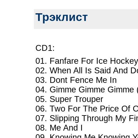
Трэклист
CD1:
01. Fanfare For Ice Hocke
02. When All Is Said And 
03. Dont Fence Me In
04. Gimme Gimme Gimme (
05. Super Trouper
06. Two For The Price Of 
07. Slipping Through My Fi
08. Me And I
09. Knowing Me Knowing 