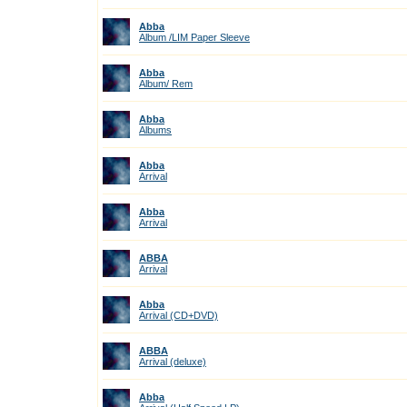
Abba
Album /LIM Paper Sleeve
Abba
Album/ Rem
Abba
Albums
Abba
Arrival
Abba
Arrival
ABBA
Arrival
Abba
Arrival (CD+DVD)
ABBA
Arrival (deluxe)
Abba