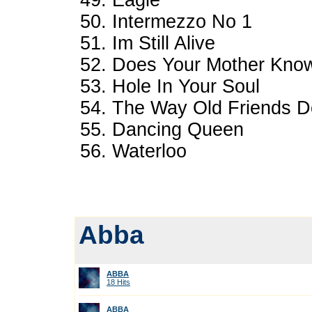
49. Eagle
50. Intermezzo No 1
51. Im Still Alive
52. Does Your Mother Kno
53. Hole In Your Soul
54. The Way Old Friends D
55. Dancing Queen
56. Waterloo
Abba
ABBA
18 Hits
ABBA