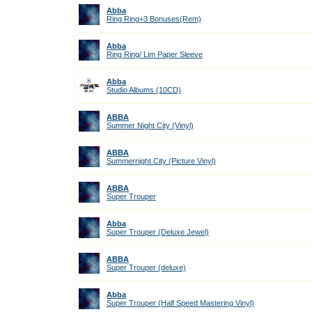
Abba
Ring Ring+3 Bonuses(Rem)
Abba
Ring Ring/ Lim Paper Sleeve
Abba
Studio Albums (10CD)
ABBA
Summer Night City (Vinyl)
ABBA
Summernight City (Picture Vinyl)
ABBA
Super Trouper
Abba
Super Trouper (Deluxe Jewel)
ABBA
Super Trouper (deluxe)
Abba
Super Trouper (Half Speed Mastering Vinyl)