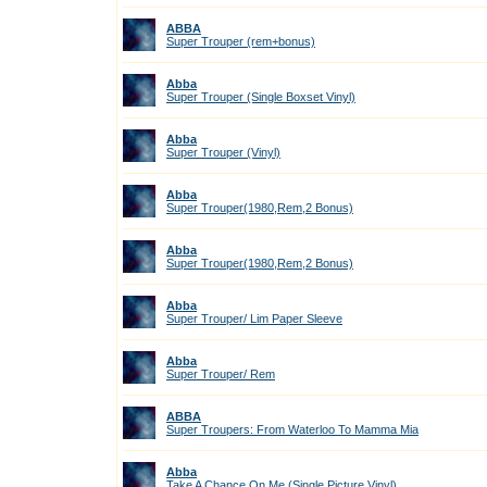
ABBA
Super Trouper (rem+bonus)
Abba
Super Trouper (Single Boxset Vinyl)
Abba
Super Trouper (Vinyl)
Abba
Super Trouper(1980,Rem,2 Bonus)
Abba
Super Trouper(1980,Rem,2 Bonus)
Abba
Super Trouper/ Lim Paper Sleeve
Abba
Super Trouper/ Rem
ABBA
Super Troupers: From Waterloo To Mamma Mia
Abba
Take A Chance On Me (Single Picture Vinyl)