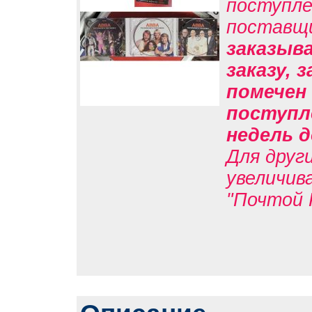
поступле
поставщ
заказыв
заказу, 
помечен 
поступл
недель д
Для друг
увеличив
"Почтой 