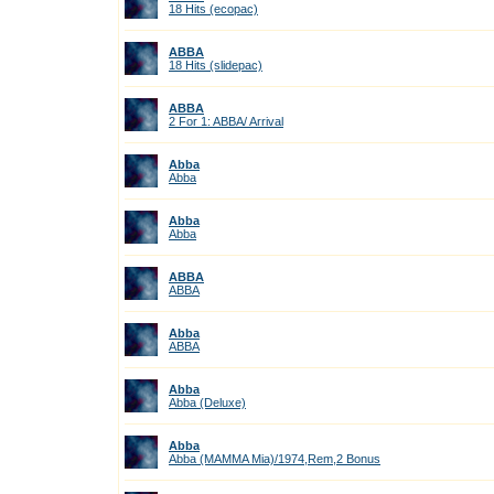
18 Hits (ecopac)
ABBA
18 Hits (slidepac)
ABBA
2 For 1: ABBA/ Arrival
Abba
Abba
Abba
Abba
ABBA
ABBA
Abba
ABBA
Abba
Abba (Deluxe)
Abba
Abba (MAMMA Mia)/1974,Rem,2 Bonus