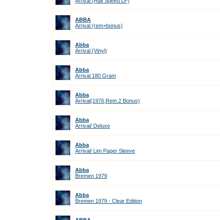
Arrival (Half Speed LP)
ABBA
Arrival (rem+bonus)
Abba
Arrival (Vinyl)
Abba
Arrival 180 Gram
Abba
Arrival(1976,Rem.2 Bonus)
Abba
Arrival/ Deluxe
Abba
Arrival/ Lim Paper Sleeve
Abba
Bremen 1979
Abba
Bremen 1979 - Clear Edition