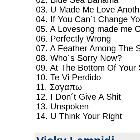
02. Blue Sea Bahama
03. U Made Me Love Anoth
04. If You Can´t Change Y
05. A Lovesong made me C
06. Perfectly Wrong
07. A Feather Among The 
08. Who´s Sorry Now?
09. At The Bottom Of Your 
10. Te Vi Perdido
11. Σαγαπω
12. I Don´t Give A Shit
13. Unspoken
14. U Think Your Right