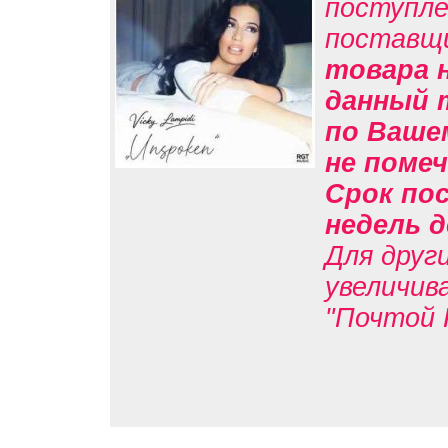
поступле
поставщ
товара н
данный 
по Вашем
не помеч
Срок пос
недель д
Для друг
увеличив
"Почтой 