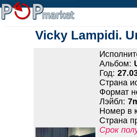
Vicky Lampidi. 
Исполнит
Альбом:
Год:
27.0
Страна и
Формат н
Лэйбл:
7
Номер в 
Страна п
Срок пол