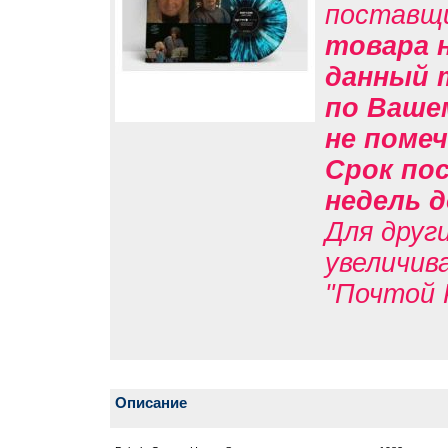
поставщ
товара н
данный 
по Вашем
не помеч
Срок пос
недель д
Для друг
увеличив
"Почтой 
Описание