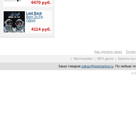
4470 руб.
Laid Back
Born To Fly
(Vinyl)
4114 руб.
Как сделать заказ
Оплата
Merchandise
MP3 диски
Билеты на 
|
|
|
Заказ товаров:
zakaz@popmarket.ru
По любым тех
© 