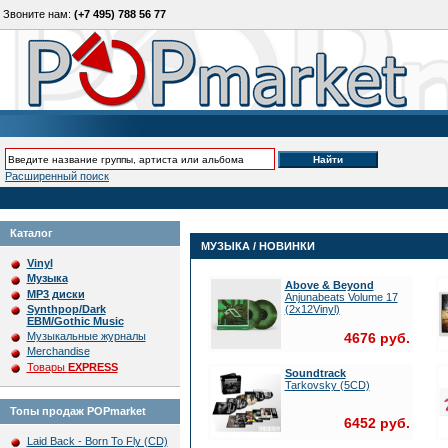
Звоните нам:
(+7 495) 788 56 77
Расширенный поиск
Каталог
МУЗЫКА / НОВИНКИ
Vinyl
Музыка
Above & Beyond
MP3 диски
Anjunabeats Volume 17
Synthpop/Dark
(2x12Vinyl)
EBM/Gothic Music
4676 руб.
Музыкальные журналы
Merchandise
Товары
EXPRESS
Soundtrack
Tarkovsky (5CD)
Топы продаж POPmarket
6452 руб.
Laid Back - Born To Fly (CD)