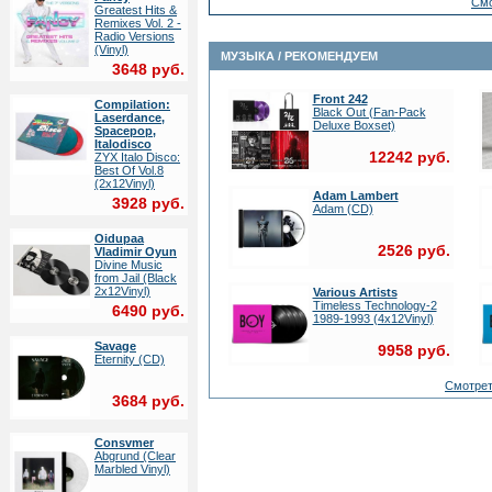
Cмо
Greatest Hits &
Remixes Vol. 2 -
Radio Versions
(Vinyl)
МУЗЫКА / РЕКОМЕНДУЕМ
3648 руб.
Front 242
Compilation:
Black Out (Fan-Pack
Laserdance,
Deluxe Boxset)
Spacepop,
Italodisco
12242 руб.
ZYX Italo Disco:
Best Of Vol.8
(2x12Vinyl)
Adam Lambert
3928 руб.
Adam (CD)
Oidupaa
2526 руб.
Vladimir Oyun
Divine Music
from Jail (Black
2x12Vinyl)
Various Artists
Timeless Technology-2
6490 руб.
1989-1993 (4x12Vinyl)
Savage
9958 руб.
Eternity (CD)
Cмотре
3684 руб.
Consvmer
Abgrund (Clear
Marbled Vinyl)