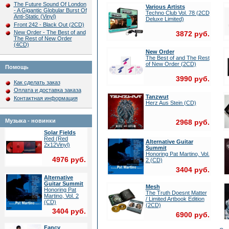
The Future Sound Of London
Various Artists
- A Gigantic Globular Burst Of
Techno Club Vol. 78 (2CD
Anti-Static (Vinyl)
Deluxe Limited)
Front 242 - Black Out (2CD)
New Order - The Best of and
3872 руб.
The Rest of New Order
(4CD)
New Order
The Best of and The Rest
of New Order (2CD)
Помощь
3990 руб.
Как сделать заказ
Оплата и доставка заказа
Tanzwut
Контактная информация
Herz Aus Stein (CD)
Музыка - новинки
2968 руб.
Solar Fields
Red (Red
Alternative Guitar
2x12Vinyl)
Summit
Honoring Pat Martino, Vol.
4976 руб.
2 (CD)
3404 руб.
Alternative
Guitar Summit
Mesh
Honoring Pat
The Truth Doesnt Matter
Martino, Vol. 2
/ Limited Artbook Edition
(CD)
(2CD)
3404 руб.
6900 руб.
Fancy